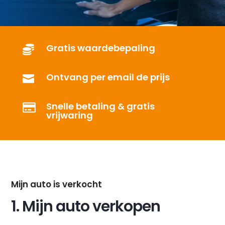
Gratis waardebepaling

Ontvang per email de prijs

Snelle betaling & gratis

vrijwaring
Mijn auto is verkocht
1. Mijn auto verkopen